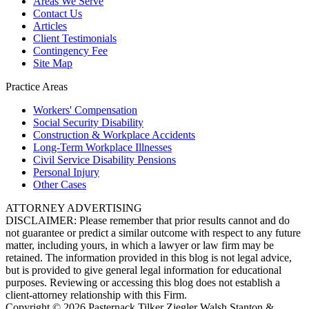
Areas We Serve
Contact Us
Articles
Client Testimonials
Contingency Fee
Site Map
Practice Areas
Workers'
Compensation
Social Security
Disability
Construction &
Workplace Accidents
Long-Term
Workplace Illnesses
Civil Service
Disability Pensions
Personal
Injury
Other
Cases
ATTORNEY ADVERTISING
DISCLAIMER: Please remember that prior results cannot and do
not guarantee or predict a similar outcome with respect to any future
matter, including yours, in which a lawyer or law firm may be
retained. The information provided in this blog is not legal advice,
but is provided to give general legal information for educational
purposes. Reviewing or accessing this blog does not establish a
client-attorney relationship with this Firm.
Copyright © 2026 Pasternack Tilker Ziegler Walsh Stanton &