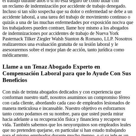
el trabajo durante años o si no está seguro de cómo lidiar con
un reclamo de indemnización por accidente de trabajo denegado.
Incluso si tan sólo sospecha que su dolor o enfermedad se debe a un
accidente laboral, a una tarea del trabajo de movimiento continuo o
quizás a una de las muchas enfermedades por exposición nociva que
los trabajadores pueden contraer, llame hoy mismo a los abogados
de indemnizaciones por accidentes de trabajo de Nueva York
Pasternack Tilker Ziegler Walsh Stanton & Romano, LLP. Nosotros
realizaremos una evaluación gratuita de su lesión laboral y le
asesoraremos sobre el mejor plan de acción, tanto jurídica como
médicamente.
Llame a un Tenaz Abogado Experto en
Compensación Laboral para que lo Ayude Con Sus
Beneficios
Con más de treinta abogados dedicados y con experiencia que
conforman nuestro staff, nosotros asumimos un compromiso férreo
con cada cliente, abordando cada caso de empleados lesionados de
manera meticulosa e incansable. Nuestro objetivo es esforzarnos
tanto como podamos en su nombre, para que usted pueda mirar
hacia adelante a su recuperación física y financiera y recupere su
vida. También sabemos que los neoyorquinos son empleados leales
que no pretenden quejarse, en particular si han estado trabajando
para el mismo empleador durante mucho tiempo, o si su jefe es un