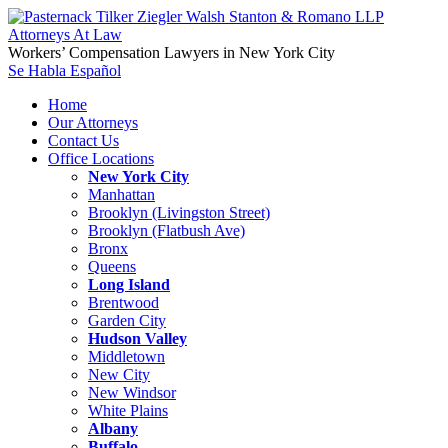
Workers’ Compensation Lawyers in New York City
Se Habla Español
Home
Our Attorneys
Contact Us
Office Locations
New York City
Manhattan
Brooklyn (Livingston Street)
Brooklyn (Flatbush Ave)
Bronx
Queens
Long Island
Brentwood
Garden City
Hudson Valley
Middletown
New City
New Windsor
White Plains
Albany
Buffalo