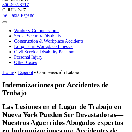
800-692-3717
Call Us 24/7
Se Habla Español
Workers'
Compensation
Social Security
Disability
Construction &
Workplace Accidents
Long-Term
Workplace Illnesses
Civil Service
Disability Pensions
Personal
Injury
Other
Cases
Home
•
Español
•
Compensación Laboral
Indemnizaciones por Accidentes de
Trabajo
Las Lesiones en el Lugar de Trabajo en
Nueva York Pueden Ser Devastadoras—
Nuestros Aguerridos Abogados expertos
en Indemnizaciones por Accidentes de