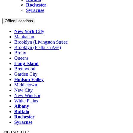
Rochester
Syracuse
Office Locations
New York City
Manhattan
Brooklyn (Livingston Street)
Brooklyn (Flatbush Ave)
Bronx
Queens
Long Island
Brentwood
Garden City
Hudson Valley
Middletown
New City
New Windsor
White Plains
Albany
Buffalo
Rochester
Syracuse
800-692-3717