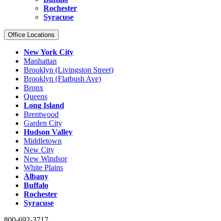
Rochester
Syracuse
Office Locations
New York City
Manhattan
Brooklyn (Livingston Street)
Brooklyn (Flatbush Ave)
Bronx
Queens
Long Island
Brentwood
Garden City
Hudson Valley
Middletown
New City
New Windsor
White Plains
Albany
Buffalo
Rochester
Syracuse
800-692-3717