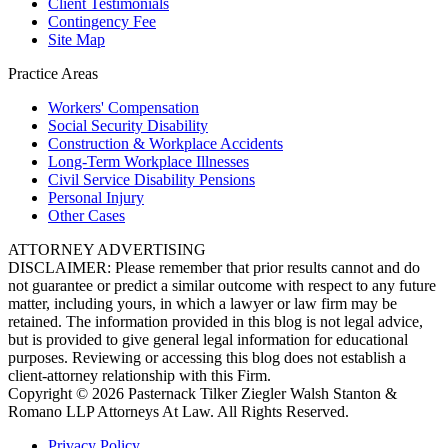
Client Testimonials
Contingency Fee
Site Map
Practice Areas
Workers'
Compensation
Social Security
Disability
Construction &
Workplace Accidents
Long-Term
Workplace Illnesses
Civil Service
Disability Pensions
Personal
Injury
Other
Cases
ATTORNEY ADVERTISING
DISCLAIMER: Please remember that prior results cannot and do
not guarantee or predict a similar outcome with respect to any future
matter, including yours, in which a lawyer or law firm may be
retained. The information provided in this blog is not legal advice,
but is provided to give general legal information for educational
purposes. Reviewing or accessing this blog does not establish a
client-attorney relationship with this Firm.
Copyright © 2026 Pasternack Tilker Ziegler Walsh Stanton &
Romano LLP Attorneys At Law. All Rights Reserved.
Privacy Policy