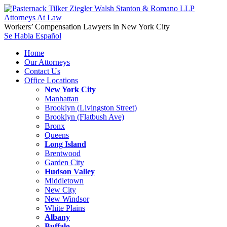
Workers’ Compensation Lawyers in New York City
Se Habla Español
Home
Our Attorneys
Contact Us
Office Locations
New York City
Manhattan
Brooklyn (Livingston Street)
Brooklyn (Flatbush Ave)
Bronx
Queens
Long Island
Brentwood
Garden City
Hudson Valley
Middletown
New City
New Windsor
White Plains
Albany
Buffalo